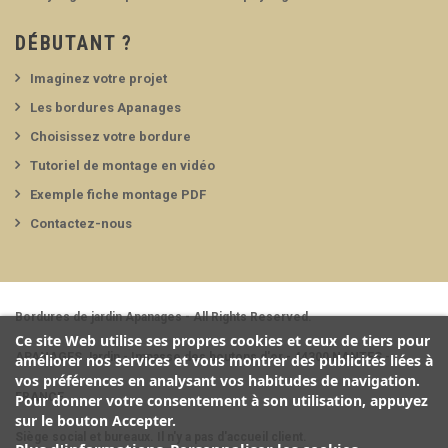
DÉBUTANT ?
Imaginez votre projet
Les bordures Apanages
Choisissez votre bordure
Tutoriel de montage en vidéo
Exemple fiche montage PDF
Contactez-nous
Bordures de jardin Apanages - All Rights Reserved.
Ce site Web utilise ses propres cookies et ceux de tiers pour
APANAGES Jardin - Impasse des boutons d'or - 44300 NANTES -
améliorer nos services et vous montrer des publicités liées à
vos préférences en analysant vos habitudes de navigation.
FRANCE
Pour donner votre consentement à son utilisation, appuyez
sur le bouton Accepter.
Siège social et bureaux. Il n'y a pas d'accueil client.