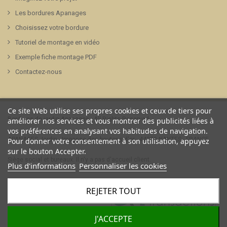
Les bordures Apanages
Choisissez votre bordure
Tutoriel de montage en vidéo
Exemple fiche montage PDF
Contactez-nous
Ce site Web utilise ses propres cookies et ceux de tiers pour
Bordures de jardin Apanages - All Rights Reserved.
améliorer nos services et vous montrer des publicités liées à
vos préférences en analysant vos habitudes de navigation.
APANAGES Jardin - Impasse des boutons d'or - 44300 NANTES - FRANCE
Pour donner votre consentement à son utilisation, appuyez
sur le bouton Accepter.
Siège social et bureaux. Il n'y a pas d'accueil client.
Plus d'informations
Personnaliser les cookies
REJETER TOUT
J'ACCEPTE